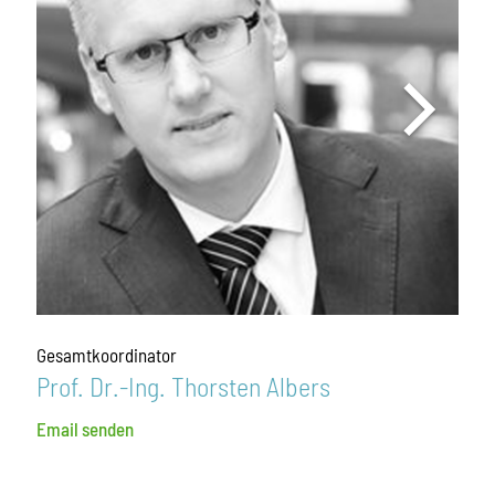
Gesamtkoordinator
Prof. Dr.-Ing. Thorsten Albers
Email senden
Email senden
Email senden